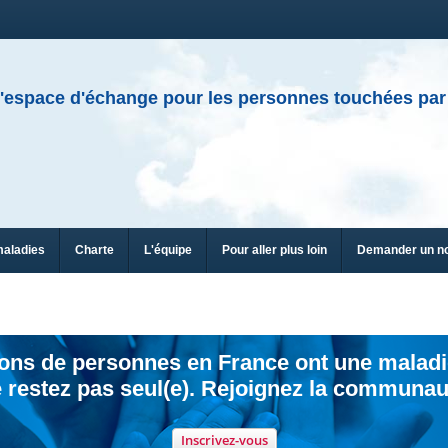
'espace d'échange pour les personnes touchées par
maladies
Charte
L'équipe
Pour aller plus loin
Demander un n
ions de personnes en France ont une maladi
 restez pas seul(e). Rejoignez la communau
Inscrivez-vous