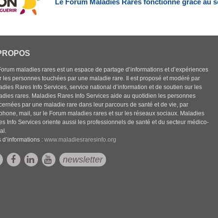
Le Forum Maladies Rares fonctionne grâce au s
PROPOS
Forum maladies rares est un espace de partage d’informations et d’expériences
r les personnes touchées par une maladie rare. Il est proposé et modéré par
dies Rares Info Services, service national d’information et de soutien sur les
adies rares. Maladies Rares Info Services aide au quotidien les personnes
cernées par une maladie rare dans leur parcours de santé et de vie, par
éphone, mail, sur le Forum maladies rares et sur les réseaux sociaux. Maladies
es Info Services oriente aussi les professionnels de santé et du secteur médico-
al.
 d’informations :
www.maladiesraresinfo.org
newsletter