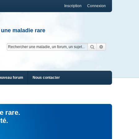
Inscription
Connexion
 une maladie rare
Rechercher
Recherche av
ouveau forum
Nous contacter
e rare.
té.