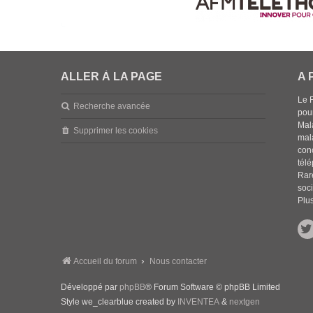
ALLER À LA PAGE
A 
Le 
Recherche avancée
pou
Mala
Supprimer les cookies
mal
con
tél
Rar
soci
Plus
Accueil du forum
Nous contacter
Développé par
phpBB
® Forum Software © phpBB Limited
Style we_clearblue created by
INVENTEA
&
nextgen