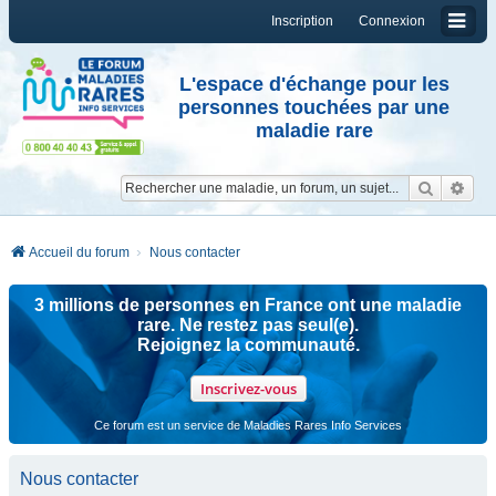
Inscription
Connexion
L'espace d'échange pour les
personnes touchées par une
maladie rare
Reche
Re
Accueil du forum
Nous contacter
3 millions de personnes en France ont une maladie
rare. Ne restez pas seul(e).
Rejoignez la communauté.
Inscrivez-vous
Ce forum est un service de Maladies Rares Info Services
Nous contacter