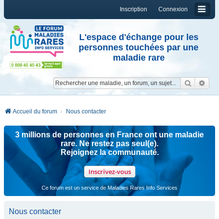
Inscription
Connexion
L'espace d'échange pour les
personnes touchées par une
maladie rare
Reche
Re
Accueil du forum
Nous contacter
3 millions de personnes en France ont une maladie
rare. Ne restez pas seul(e).
Rejoignez la communauté.
Inscrivez-vous
Ce forum est un service de Maladies Rares Info Services
Nous contacter