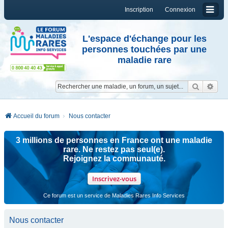
Inscription
Connexion
L'espace d'échange pour les
personnes touchées par une
maladie rare
Reche
Re
Accueil du forum
Nous contacter
3 millions de personnes en France ont une maladie
rare. Ne restez pas seul(e).
Rejoignez la communauté.
Inscrivez-vous
Ce forum est un service de Maladies Rares Info Services
Nous contacter