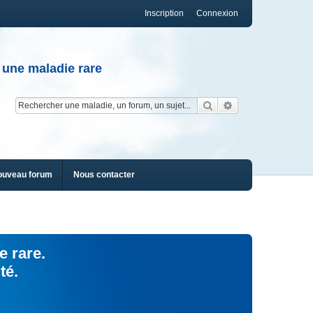
Inscription
Connexion
 une maladie rare
Rechercher
Recherche av
ouveau forum
Nous contacter
e rare.
té.