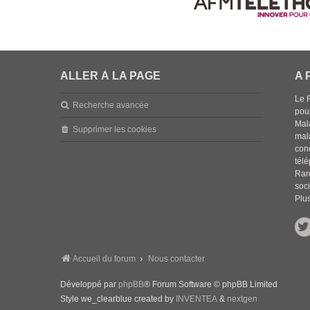
ALLER À LA PAGE
A 
Le 
Recherche avancée
pou
Mala
Supprimer les cookies
mal
con
tél
Rar
soci
Plus
Accueil du forum
Nous contacter
Développé par
phpBB
® Forum Software © phpBB Limited
Style we_clearblue created by
INVENTEA
&
nextgen