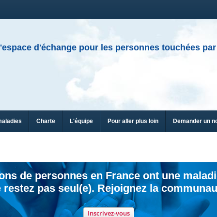
'espace d'échange pour les personnes touchées par
maladies
Charte
L'équipe
Pour aller plus loin
Demander un n
ions de personnes en France ont une maladi
 restez pas seul(e). Rejoignez la communau
Inscrivez-vous