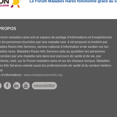
Le Forum Maladies Rares fonctionne grâce au s
PROPOS
Forum maladies rares est un espace de partage d’informations et d’expériences
r les personnes touchées par une maladie rare. Il est proposé et modéré par
dies Rares Info Services, service national d’information et de soutien sur les
adies rares. Maladies Rares Info Services aide au quotidien les personnes
cernées par une maladie rare dans leur parcours de santé et de vie, par
éphone, mail, sur le Forum maladies rares et sur les réseaux sociaux. Maladies
es Info Services oriente aussi les professionnels de santé et du secteur médico-
al.
 d’informations :
www.maladiesraresinfo.org
newsletter