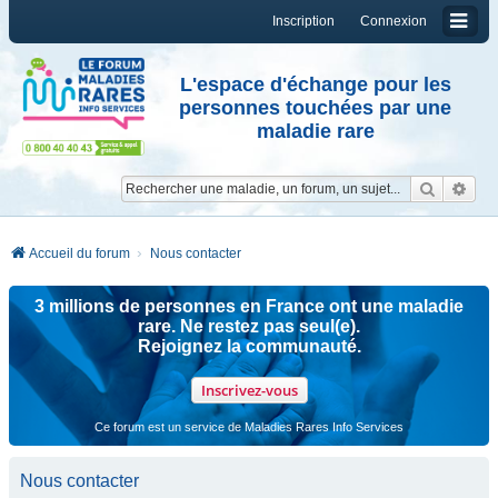
Inscription
Connexion
L'espace d'échange pour les
personnes touchées par une
maladie rare
Reche
Re
Accueil du forum
Nous contacter
3 millions de personnes en France ont une maladie
rare. Ne restez pas seul(e).
Rejoignez la communauté.
Inscrivez-vous
Ce forum est un service de Maladies Rares Info Services
Nous contacter