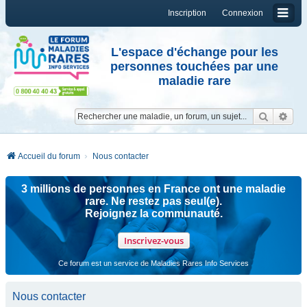
Inscription
Connexion
L'espace d'échange pour les
personnes touchées par une
maladie rare
Reche
Re
Accueil du forum
Nous contacter
3 millions de personnes en France ont une maladie
rare. Ne restez pas seul(e).
Rejoignez la communauté.
Inscrivez-vous
Ce forum est un service de Maladies Rares Info Services
Nous contacter