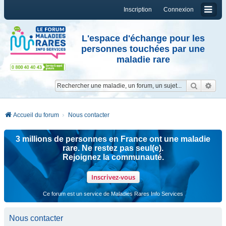
Inscription
Connexion
L'espace d'échange pour les
personnes touchées par une
maladie rare
Reche
Re
Accueil du forum
Nous contacter
3 millions de personnes en France ont une maladie
rare. Ne restez pas seul(e).
Rejoignez la communauté.
Inscrivez-vous
Ce forum est un service de Maladies Rares Info Services
Nous contacter