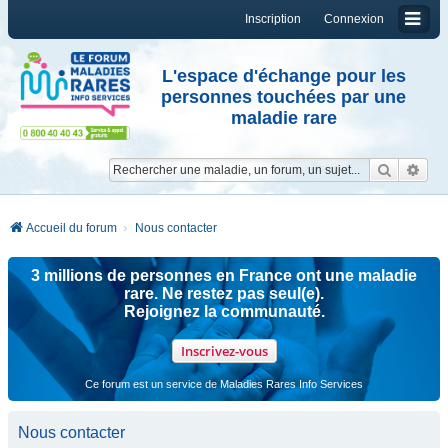
Inscription
Connexion
L'espace d'échange pour les
personnes touchées par une
maladie rare
Reche
Re
Accueil du forum
Nous contacter
3 millions de personnes en France ont une maladie
rare. Ne restez pas seul(e).
Rejoignez la communauté.
Inscrivez-vous
Ce forum est un service de Maladies Rares Info Services
Nous contacter