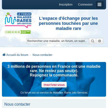
Inscription
Connexion
L'espace d'échange pour les
personnes touchées par une
maladie rare
Reche
Re
Accueil du forum
Nous contacter
3 millions de personnes en France ont une maladie
rare. Ne restez pas seul(e).
Rejoignez la communauté.
Inscrivez-vous
Ce forum est un service de Maladies Rares Info Services
Nous contacter