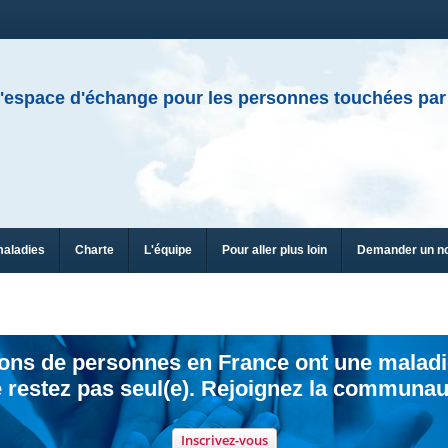
'espace d'échange pour les personnes touchées par
maladies
Charte
L'équipe
Pour aller plus loin
Demander un n
ions de personnes en France ont une maladi
 restez pas seul(e). Rejoignez la communau
Inscrivez-vous