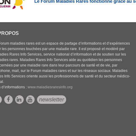
Le Forum Maladies Rares fonctionne grâce au s
PROPOS
Forum maladies rares est un espace de partage d’informations et d’expériences
r les personnes touchées par une maladie rare. Il est proposé et modéré par
dies Rares Info Services, service national d’information et de soutien sur les
adies rares. Maladies Rares Info Services aide au quotidien les personnes
cernées par une maladie rare dans leur parcours de santé et de vie, par
éphone, mail, sur le Forum maladies rares et sur les réseaux sociaux. Maladies
es Info Services oriente aussi les professionnels de santé et du secteur médico-
al.
 d’informations :
www.maladiesraresinfo.org
newsletter