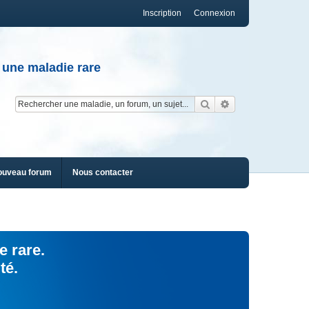
Inscription
Connexion
 une maladie rare
Rechercher
Recherche av
ouveau forum
Nous contacter
e rare.
té.