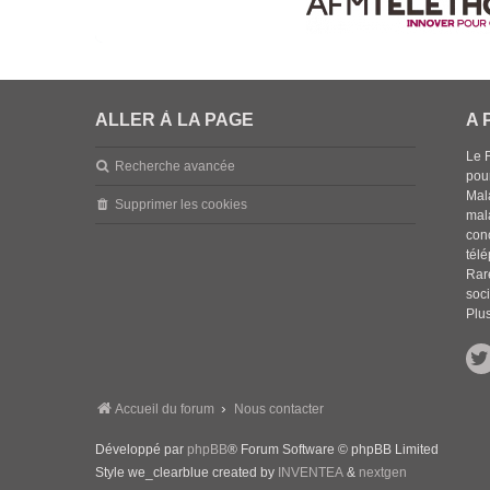
ALLER À LA PAGE
A 
Le 
Recherche avancée
pou
Mala
Supprimer les cookies
mal
con
tél
Rar
soci
Plus
Accueil du forum
Nous contacter
Développé par
phpBB
® Forum Software © phpBB Limited
Style we_clearblue created by
INVENTEA
&
nextgen