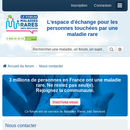
Inscription
Connexion
L'espace d'échange pour les
personnes touchées par une
maladie rare
Reche
Re
Accueil du forum
Nous contacter
3 millions de personnes en France ont une maladie
rare. Ne restez pas seul(e).
Rejoignez la communauté.
Inscrivez-vous
Ce forum est un service de Maladies Rares Info Services
Nous contacter