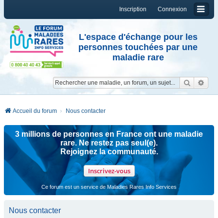
Inscription
Connexion
L'espace d'échange pour les
personnes touchées par une
maladie rare
Reche
Re
Accueil du forum
Nous contacter
3 millions de personnes en France ont une maladie
rare. Ne restez pas seul(e).
Rejoignez la communauté.
Inscrivez-vous
Ce forum est un service de Maladies Rares Info Services
Nous contacter