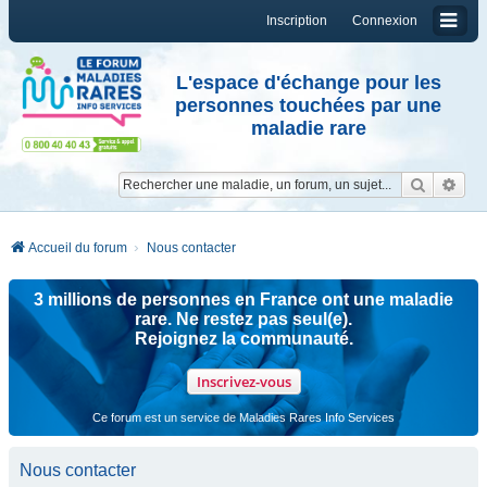
Inscription
Connexion
L'espace d'échange pour les
personnes touchées par une
maladie rare
Reche
Re
Accueil du forum
Nous contacter
3 millions de personnes en France ont une maladie
rare. Ne restez pas seul(e).
Rejoignez la communauté.
Inscrivez-vous
Ce forum est un service de Maladies Rares Info Services
Nous contacter