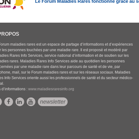
Le Forum Maladies Rares fonctionne grâce au s
PROPOS
Forum maladies rares est un espace de partage d’informations et d’expériences
r les personnes touchées par une maladie rare. Il est proposé et modéré par
dies Rares Info Services, service national d’information et de soutien sur les
adies rares. Maladies Rares Info Services aide au quotidien les personnes
cernées par une maladie rare dans leur parcours de santé et de vie, par
éphone, mail, sur le Forum maladies rares et sur les réseaux sociaux. Maladies
es Info Services oriente aussi les professionnels de santé et du secteur médico-
al.
 d’informations :
www.maladiesraresinfo.org
newsletter