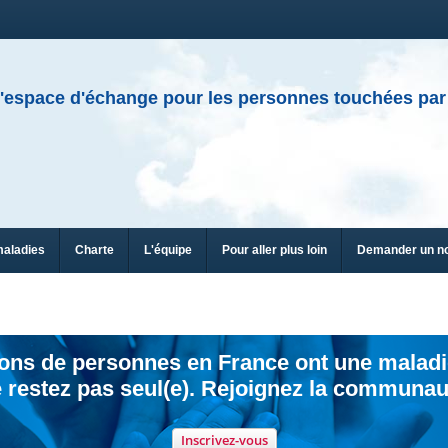
'espace d'échange pour les personnes touchées par
maladies
Charte
L'équipe
Pour aller plus loin
Demander un n
ions de personnes en France ont une maladi
 restez pas seul(e). Rejoignez la communau
Inscrivez-vous