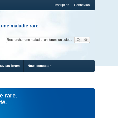
Inscription
Connexion
 une maladie rare
Rechercher
Recherche av
ouveau forum
Nous contacter
e rare.
té.