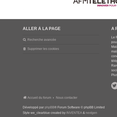
ALLER À LA PAGE
A 
Le 
Recherche avancée
pou
Mala
Supprimer les cookies
mal
con
tél
Rar
soci
Plus
Accueil du forum
Nous contacter
Développé par
phpBB
® Forum Software © phpBB Limited
Style we_clearblue created by
INVENTEA
&
nextgen