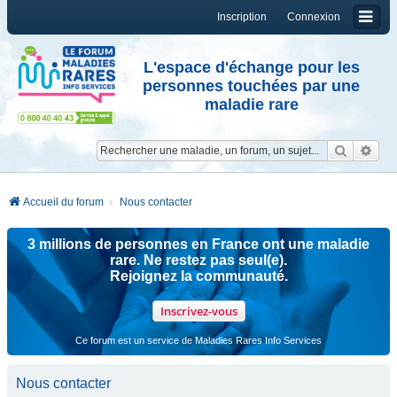
Inscription
Connexion
L'espace d'échange pour les
personnes touchées par une
maladie rare
Reche
Re
Accueil du forum
Nous contacter
3 millions de personnes en France ont une maladie
rare. Ne restez pas seul(e).
Rejoignez la communauté.
Inscrivez-vous
Ce forum est un service de Maladies Rares Info Services
Nous contacter