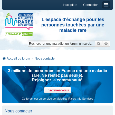
Inscription
Connexion
L'espace d'échange pour les
personnes touchées par une
maladie rare
Reche
Re
Accueil du forum
Nous contacter
3 millions de personnes en France ont une maladie
rare. Ne restez pas seul(e).
Rejoignez la communauté.
Inscrivez-vous
Ce forum est un service de Maladies Rares Info Services
Nous contacter