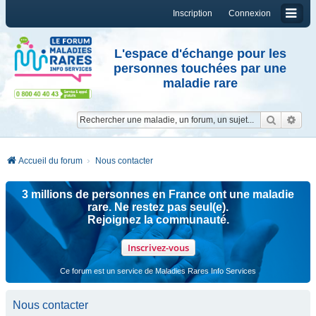
Inscription
Connexion
L'espace d'échange pour les
personnes touchées par une
maladie rare
Reche
Re
Accueil du forum
Nous contacter
3 millions de personnes en France ont une maladie
rare. Ne restez pas seul(e).
Rejoignez la communauté.
Inscrivez-vous
Ce forum est un service de Maladies Rares Info Services
Nous contacter