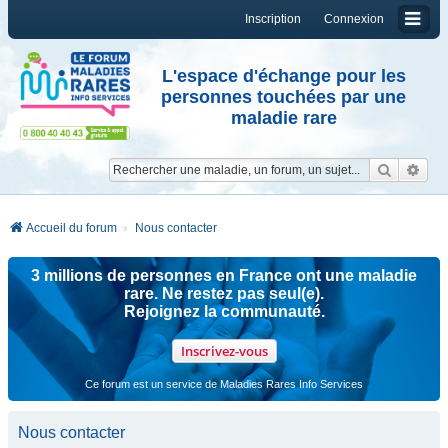
Inscription
Connexion
L'espace d'échange pour les
personnes touchées par une
maladie rare
Reche
Re
Accueil du forum
Nous contacter
3 millions de personnes en France ont une maladie
rare. Ne restez pas seul(e).
Rejoignez la communauté.
Inscrivez-vous
Ce forum est un service de Maladies Rares Info Services
Nous contacter