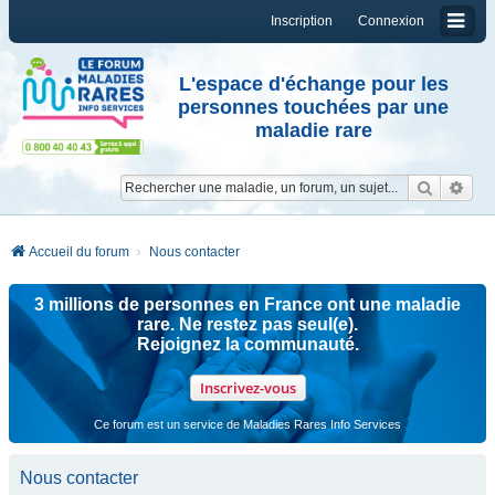
Inscription
Connexion
L'espace d'échange pour les
personnes touchées par une
maladie rare
Reche
Re
Accueil du forum
Nous contacter
3 millions de personnes en France ont une maladie
rare. Ne restez pas seul(e).
Rejoignez la communauté.
Inscrivez-vous
Ce forum est un service de Maladies Rares Info Services
Nous contacter