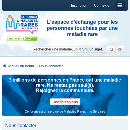
Inscription
Connexion
L'espace d'échange pour les
personnes touchées par une
maladie rare
Reche
Re
Accueil du forum
Nous contacter
3 millions de personnes en France ont une maladie
rare. Ne restez pas seul(e).
Rejoignez la communauté.
Inscrivez-vous
Ce forum est un service de Maladies Rares Info Services
Nous contacter