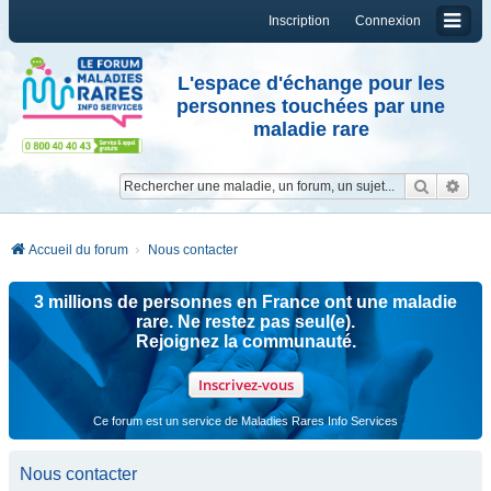
Inscription
Connexion
L'espace d'échange pour les
personnes touchées par une
maladie rare
Reche
Re
Accueil du forum
Nous contacter
3 millions de personnes en France ont une maladie
rare. Ne restez pas seul(e).
Rejoignez la communauté.
Inscrivez-vous
Ce forum est un service de Maladies Rares Info Services
Nous contacter