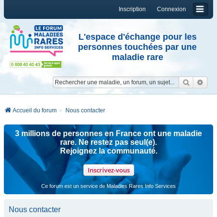
Inscription
Connexion
L'espace d'échange pour les
personnes touchées par une
maladie rare
Reche
Re
Accueil du forum
Nous contacter
3 millions de personnes en France ont une maladie
rare. Ne restez pas seul(e).
Rejoignez la communauté.
Inscrivez-vous
Ce forum est un service de Maladies Rares Info Services
Nous contacter