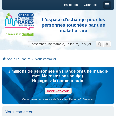
Inscription
Connexion
L'espace d'échange pour les
personnes touchées par une
maladie rare
Reche
Re
Accueil du forum
Nous contacter
3 millions de personnes en France ont une maladie
rare. Ne restez pas seul(e).
Rejoignez la communauté.
Inscrivez-vous
Ce forum est un service de Maladies Rares Info Services
Nous contacter