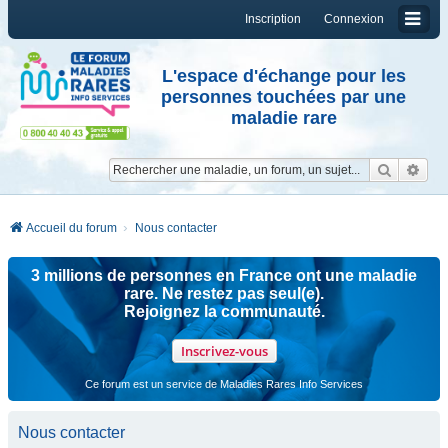
Inscription
Connexion
L'espace d'échange pour les
personnes touchées par une
maladie rare
Reche
Re
Accueil du forum
Nous contacter
3 millions de personnes en France ont une maladie
rare. Ne restez pas seul(e).
Rejoignez la communauté.
Inscrivez-vous
Ce forum est un service de Maladies Rares Info Services
Nous contacter