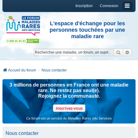
Inscription
Connexion
L'espace d'échange pour les
personnes touchées par une
maladie rare
Reche
Re
Accueil du forum
Nous contacter
3 millions de personnes en France ont une maladie
rare. Ne restez pas seul(e).
Rejoignez la communauté.
Inscrivez-vous
Ce forum est un service de Maladies Rares Info Services
Nous contacter