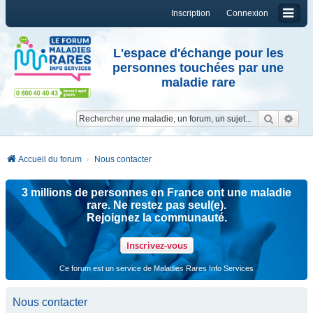
Inscription
Connexion
L'espace d'échange pour les
personnes touchées par une
maladie rare
Reche
Re
Accueil du forum
Nous contacter
3 millions de personnes en France ont une maladie
rare. Ne restez pas seul(e).
Rejoignez la communauté.
Inscrivez-vous
Ce forum est un service de Maladies Rares Info Services
Nous contacter