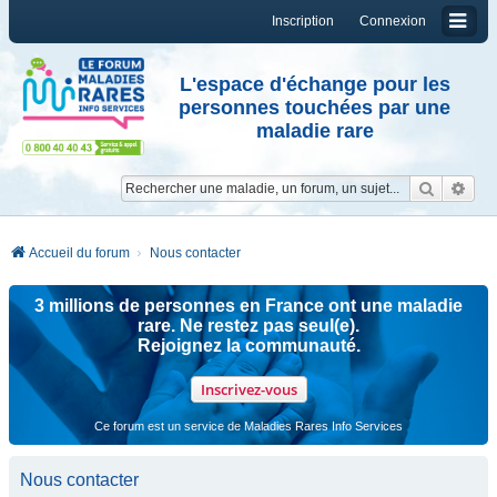
Inscription
Connexion
L'espace d'échange pour les
personnes touchées par une
maladie rare
Reche
Re
Accueil du forum
Nous contacter
3 millions de personnes en France ont une maladie
rare. Ne restez pas seul(e).
Rejoignez la communauté.
Inscrivez-vous
Ce forum est un service de Maladies Rares Info Services
Nous contacter