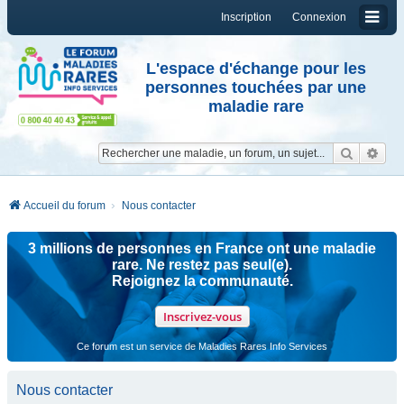
Inscription
Connexion
L'espace d'échange pour les
personnes touchées par une
maladie rare
Reche
Re
Accueil du forum
Nous contacter
3 millions de personnes en France ont une maladie
rare. Ne restez pas seul(e).
Rejoignez la communauté.
Inscrivez-vous
Ce forum est un service de Maladies Rares Info Services
Nous contacter