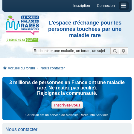
Inscription
Connexion
L'espace d'échange pour les
personnes touchées par une
maladie rare
Reche
Re
Accueil du forum
Nous contacter
3 millions de personnes en France ont une maladie
rare. Ne restez pas seul(e).
Rejoignez la communauté.
Inscrivez-vous
Ce forum est un service de Maladies Rares Info Services
Nous contacter