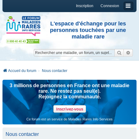
Inscription
Connexion
L'espace d'échange pour les
personnes touchées par une
maladie rare
Reche
Re
Accueil du forum
Nous contacter
3 millions de personnes en France ont une maladie
rare. Ne restez pas seul(e).
Rejoignez la communauté.
Inscrivez-vous
Ce forum est un service de Maladies Rares Info Services
Nous contacter