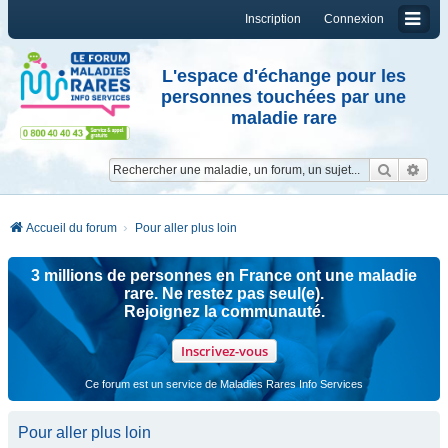
Inscription
Connexion
L'espace d'échange pour les
personnes touchées par une
maladie rare
Reche
Re
Accueil du forum
Pour aller plus loin
3 millions de personnes en France ont une maladie
rare. Ne restez pas seul(e).
Rejoignez la communauté.
Inscrivez-vous
Ce forum est un service de Maladies Rares Info Services
Pour aller plus loin