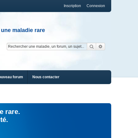
Inscription
Connexion
 une maladie rare
Rechercher
Recherche av
ouveau forum
Nous contacter
e rare.
té.