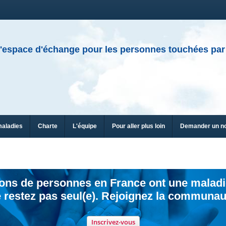
'espace d'échange pour les personnes touchées par
maladies
Charte
L'équipe
Pour aller plus loin
Demander un n
ions de personnes en France ont une maladi
 restez pas seul(e). Rejoignez la communau
Inscrivez-vous