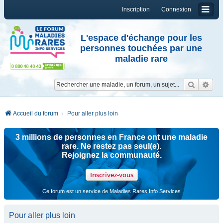
Inscription
Connexion
L'espace d'échange pour les
personnes touchées par une
maladie rare
Reche
Re
Accueil du forum
Pour aller plus loin
3 millions de personnes en France ont une maladie
rare. Ne restez pas seul(e).
Rejoignez la communauté.
Inscrivez-vous
Ce forum est un service de Maladies Rares Info Services
Pour aller plus loin