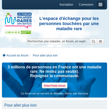
Inscription
Connexion
L'espace d'échange pour les
personnes touchées par une
maladie rare
Reche
Re
Accueil du forum
Pour aller plus loin
3 millions de personnes en France ont une maladie
rare. Ne restez pas seul(e).
Rejoignez la communauté.
Inscrivez-vous
Ce forum est un service de Maladies Rares Info Services
Pour aller plus loin