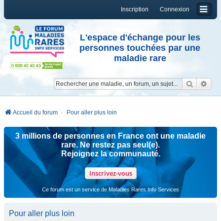
Inscription
Connexion
L'espace d'échange pour les
personnes touchées par une
maladie rare
Reche
Re
Accueil du forum
Pour aller plus loin
3 millions de personnes en France ont une maladie
rare. Ne restez pas seul(e).
Rejoignez la communauté.
Inscrivez-vous
Ce forum est un service de Maladies Rares Info Services
Pour aller plus loin