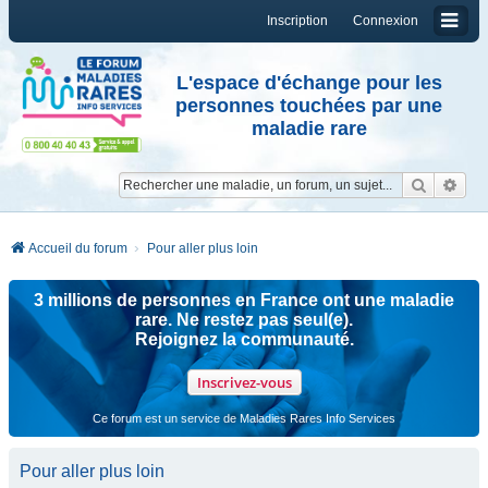
Inscription
Connexion
L'espace d'échange pour les
personnes touchées par une
maladie rare
Reche
Re
Accueil du forum
Pour aller plus loin
3 millions de personnes en France ont une maladie
rare. Ne restez pas seul(e).
Rejoignez la communauté.
Inscrivez-vous
Ce forum est un service de Maladies Rares Info Services
Pour aller plus loin