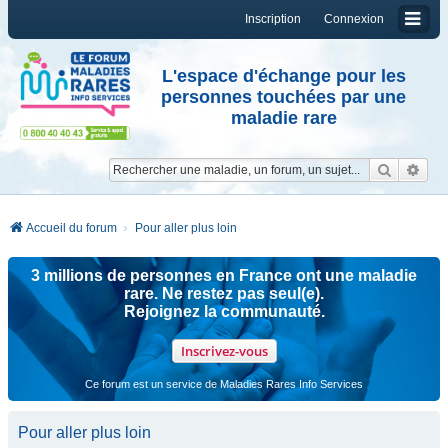
Inscription
Connexion
L'espace d'échange pour les
personnes touchées par une
maladie rare
Reche
Re
Accueil du forum
Pour aller plus loin
3 millions de personnes en France ont une maladie
rare. Ne restez pas seul(e).
Rejoignez la communauté.
Inscrivez-vous
Ce forum est un service de Maladies Rares Info Services
Pour aller plus loin