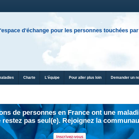
'espace d'échange pour les personnes touchées par
maladies
Charte
L'équipe
Pour aller plus loin
Demander un n
ions de personnes en France ont une maladi
 restez pas seul(e). Rejoignez la communau
Inscrivez-vous