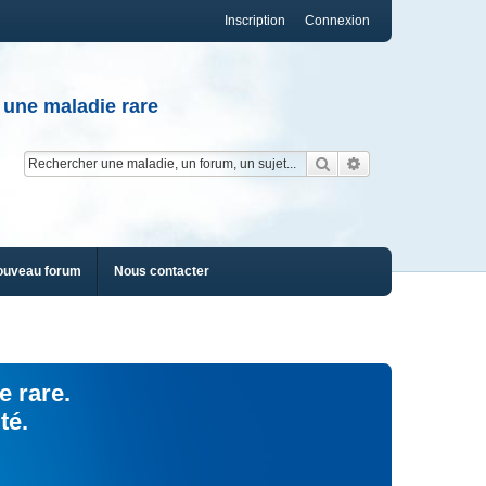
Inscription
Connexion
 une maladie rare
Rechercher
Recherche av
ouveau forum
Nous contacter
e rare.
té.