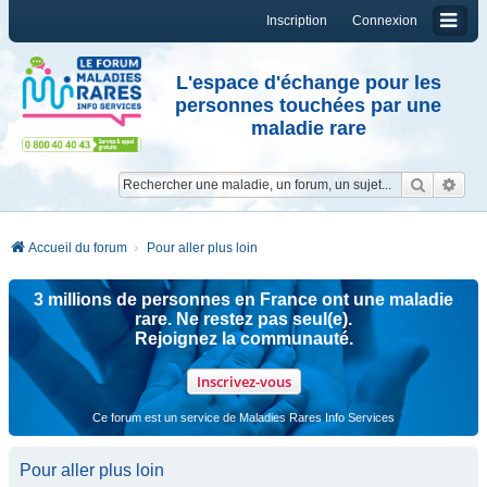
Inscription
Connexion
L'espace d'échange pour les
personnes touchées par une
maladie rare
Reche
Re
Accueil du forum
Pour aller plus loin
3 millions de personnes en France ont une maladie
rare. Ne restez pas seul(e).
Rejoignez la communauté.
Inscrivez-vous
Ce forum est un service de Maladies Rares Info Services
Pour aller plus loin