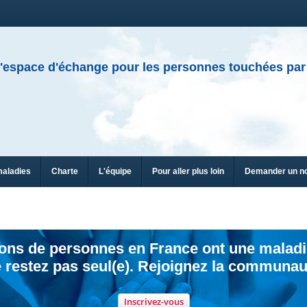
'espace d'échange pour les personnes touchées par
maladies
Charte
L'équipe
Pour aller plus loin
Demander un n
ions de personnes en France ont une maladi
 restez pas seul(e). Rejoignez la communau
Inscrivez-vous