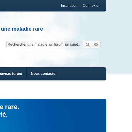
Inscription
Connexion
 une maladie rare
Rechercher
Recherche av
ouveau forum
Nous contacter
e rare.
té.