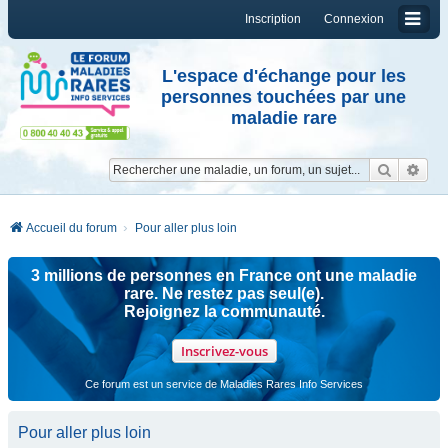
Inscription
Connexion
L'espace d'échange pour les
personnes touchées par une
maladie rare
Reche
Re
Accueil du forum
Pour aller plus loin
3 millions de personnes en France ont une maladie
rare. Ne restez pas seul(e).
Rejoignez la communauté.
Inscrivez-vous
Ce forum est un service de Maladies Rares Info Services
Pour aller plus loin