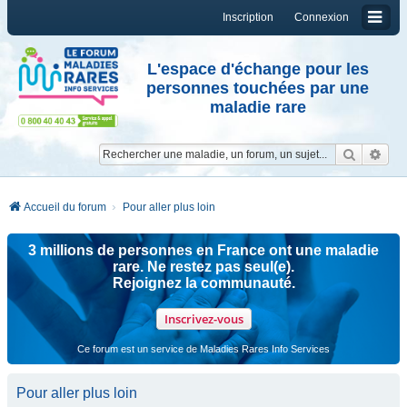
Inscription
Connexion
L'espace d'échange pour les
personnes touchées par une
maladie rare
Reche
Re
Accueil du forum
Pour aller plus loin
3 millions de personnes en France ont une maladie
rare. Ne restez pas seul(e).
Rejoignez la communauté.
Inscrivez-vous
Ce forum est un service de Maladies Rares Info Services
Pour aller plus loin