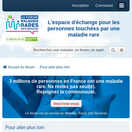
Inscription
Connexion
L'espace d'échange pour les
personnes touchées par une
maladie rare
Reche
Re
Accueil du forum
Pour aller plus loin
3 millions de personnes en France ont une maladie
rare. Ne restez pas seul(e).
Rejoignez la communauté.
Inscrivez-vous
Ce forum est un service de Maladies Rares Info Services
Pour aller plus loin