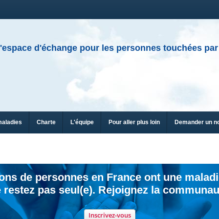
'espace d'échange pour les personnes touchées par
maladies
Charte
L'équipe
Pour aller plus loin
Demander un n
ions de personnes en France ont une maladi
 restez pas seul(e). Rejoignez la communau
Inscrivez-vous