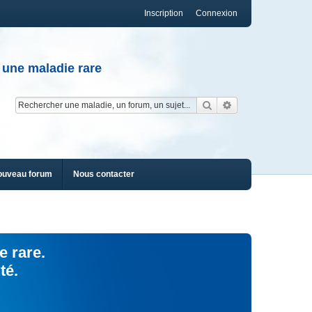
Inscription
Connexion
 une maladie rare
Rechercher
Recherche av
ouveau forum
Nous contacter
e rare.
té.