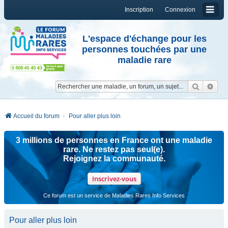
Inscription
Connexion
L'espace d'échange pour les
personnes touchées par une
maladie rare
Reche
Re
Accueil du forum
Pour aller plus loin
3 millions de personnes en France ont une maladie
rare. Ne restez pas seul(e).
Rejoignez la communauté.
Inscrivez-vous
Ce forum est un service de Maladies Rares Info Services
Pour aller plus loin