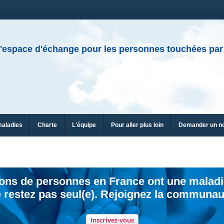
'espace d'échange pour les personnes touchées par
maladies
Charte
L'équipe
Pour aller plus loin
Demander un n
ions de personnes en France ont une maladi
 restez pas seul(e). Rejoignez la communau
Inscrivez-vous