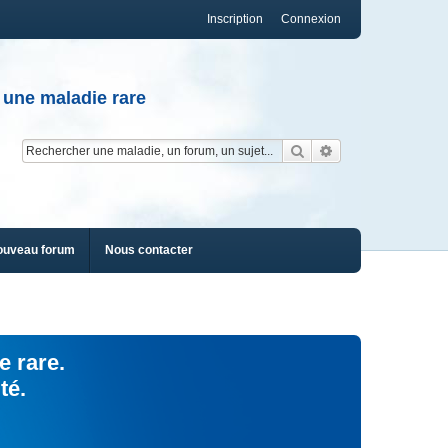
Inscription
Connexion
 une maladie rare
Rechercher
Recherche av
ouveau forum
Nous contacter
e rare.
té.