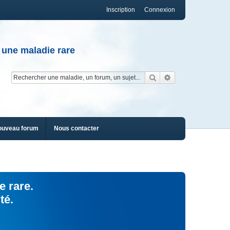
Inscription
Connexion
 une maladie rare
Rechercher
Recherche av
ouveau forum
Nous contacter
e rare.
té.