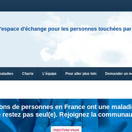
'espace d'échange pour les personnes touchées par
maladies
Charte
L'équipe
Pour aller plus loin
Demander un n
ions de personnes en France ont une maladi
 restez pas seul(e). Rejoignez la communau
Inscrivez-vous