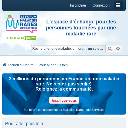
Inscription
Connexion
L'espace d'échange pour les
personnes touchées par une
maladie rare
Reche
Re
Accueil du forum
Pour aller plus loin
3 millions de personnes en France ont une maladie
rare. Ne restez pas seul(e).
Rejoignez la communauté.
Inscrivez-vous
Ce forum est un service de Maladies Rares Info Services
Pour aller plus loin