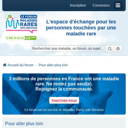
Inscription
Connexion
L'espace d'échange pour les
personnes touchées par une
maladie rare
Reche
Re
Accueil du forum
Pour aller plus loin
3 millions de personnes en France ont une maladie
rare. Ne restez pas seul(e).
Rejoignez la communauté.
Inscrivez-vous
Ce forum est un service de Maladies Rares Info Services
Pour aller plus loin